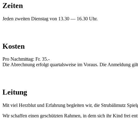
Zeiten
Jeden zwei­ten Diens­tag von 13.30 — 16.30 Uhr.
Kosten
Pro Nach­mit­tag: Fr. 35.-
Die Abrech­nung erfolgt quar­tals­wei­se im Vor­aus. Die Anmel­dung gilt 
Leitung
Mit viel Herz­blut und Erfah­rung beglei­ten wir, die Stru­bä­li­mutz Spiel
Wir schaf­fen einen geschütz­ten Rah­men, in dem sich ihr Kind frei ent­fa