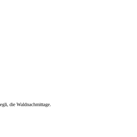
­li, die Wald­nach­mit­ta­ge.