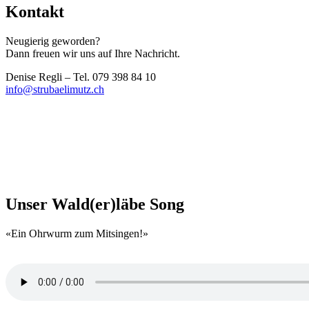
Kontakt
Neu­gie­rig gewor­den?
Dann freu­en wir uns auf Ihre Nach­richt.
Deni­se Reg­li – Tel. 079 398 84 10
info@strubaelimutz.ch
Unser Wald(er)läbe Song
«Ein Ohr­wurm zum Mit­sin­gen!»