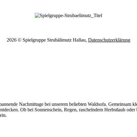
2026 © Spielgruppe Strubälimutz Hallau,
Datenschutzerklärung
span­nen­de Nach­mit­ta­ge bei unse­rem belieb­ten Wald­so­fa. Gemein­sam k
ent­decken. Ob bei Son­nen­schein, Regen, rascheln­dem Herbst­laub oder 
ein.