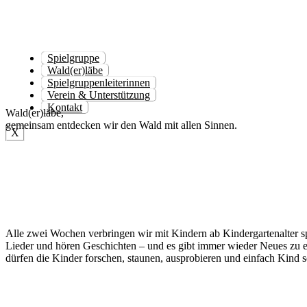
Spielgruppe
Wald(er)läbe
Spielgruppenleiterinnen
Verein & Unterstützung
Kontakt
Wald(er)läbe,
gemein­sam ent­decken wir den Wald mit allen Sin­nen.
X
Alle zwei Wochen ver­brin­gen wir mit Kin­dern ab Kin­der­gar­ten­al­ter 
Lie­der und hören Geschich­ten – und es gibt immer wie­der Neu­es zu 
dür­fen die Kin­der for­schen, stau­nen, aus­pro­bie­ren und ein­fach Kind s