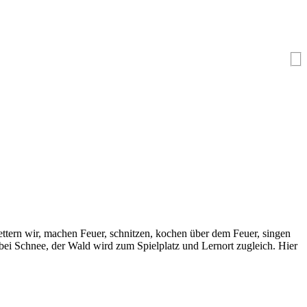
let­tern wir, machen Feu­er, schnit­zen, kochen über dem Feu­er, sin­gen
bei Schnee, der Wald wird zum Spiel­platz und Lern­ort zugleich. Hier