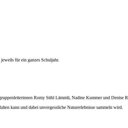
jeweils für ein gan­zes Schul­jahr.
­grup­pen­lei­te­rin­nen Romy Stihl Lämm­li, Nadi­ne Kum­mer und Deni­se Reg
l­ten kann und dabei unver­gess­li­che Natur­er­leb­nis­se sam­meln wird.