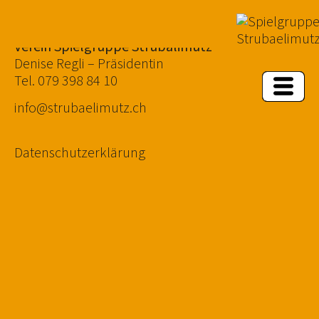
Kontakt
Ver­ein Spiel­grup­pe Stru­bä­li­mutz
Deni­se Reg­li – Prä­si­den­tin
Tel. 079 398 84 10
info@strubaelimutz.ch
Daten­schutz­er­klä­rung