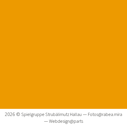
2026 ©
—
Spielgruppe Strubälimutz Hallau
Fotos@rabea.mira
—
Webdesign@parts